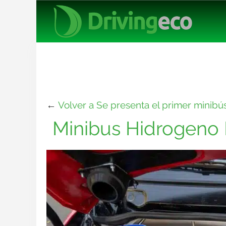
←
Volver a Se presenta el primer minib
Minibus Hidrogeno