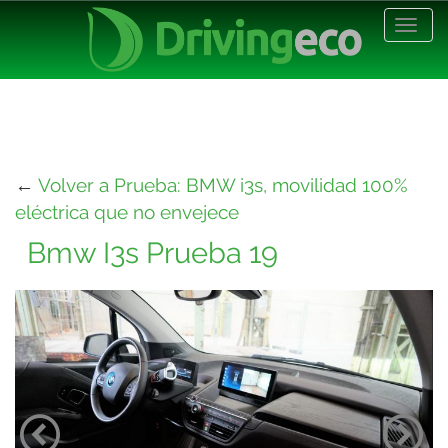
Desp
nave
←
Volver a Prueba: BMW i3s, movilidad 100%
eléctrica que no envejece
Bmw I3s Prueba 19