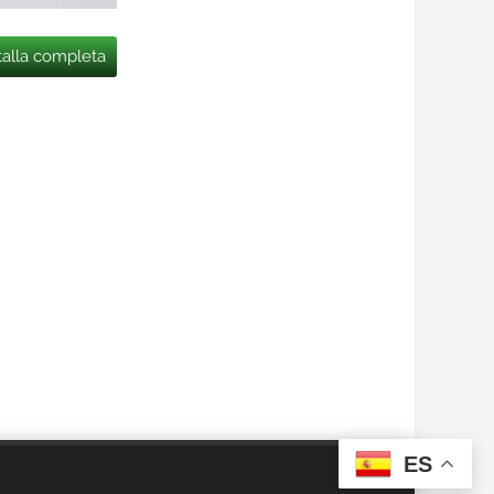
talla completa
ES