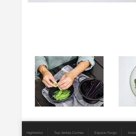
Highmotor
Top Ventas Coches
Espacio Furgo
Aviso