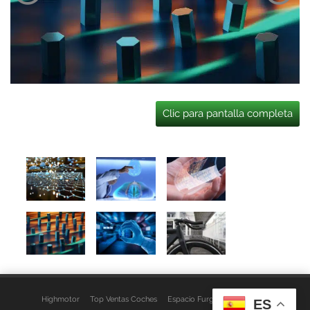
Clic para pantalla completa
Highmotor
Top Ventas Coches
Espacio Furgo
Aviso Legal
ES