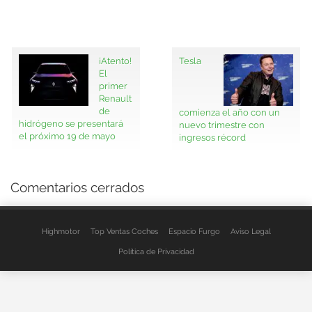
¡Atento!
Tesla
El
primer
Renault
de
comienza el año con un
hidrógeno se presentará
nuevo trimestre con
el próximo 19 de mayo
ingresos récord
Comentarios cerrados
Highmotor
Top Ventas Coches
Espacio Furgo
Aviso Legal
Política de Privacidad