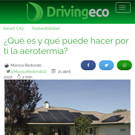
Desp
nave
Smart City
Sostenibilidad
¿Qué es y qué puede hacer por
ti la aerotermia?
Mónica Redondo
@MonicaRedondoD
21 abril
2022
2 min.