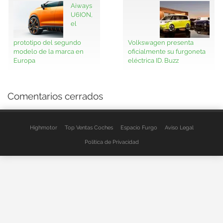
Aiways
U6ION,
el
prototipo del segundo
Volkswagen presenta
modelo de la marca en
oficialmente su furgoneta
Europa
eléctrica ID. Buzz
Comentarios cerrados
Highmotor
Top Ventas Coches
Espacio Furgo
Aviso Legal
Política de Privacidad