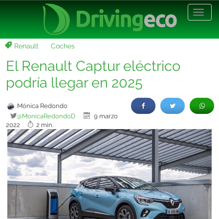
Desp
nave
Renault
Coches
El Renault Captur eléctrico
podría llegar en 2025
Mónica Redondo
@MonicaRedondoD
9 marzo
2022
2 min.