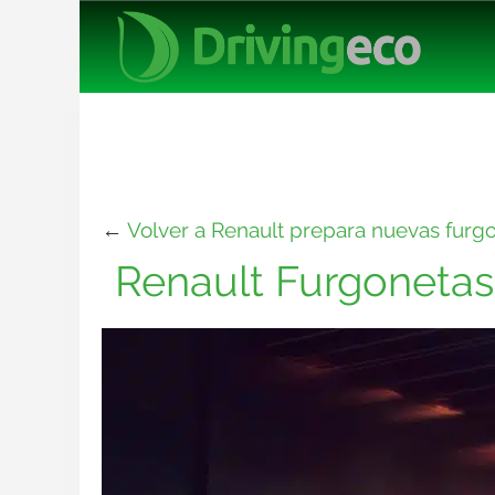
←
Volver a Renault prepara nuevas furgon
Renault Furgonetas