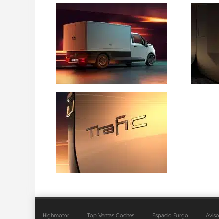
Highmotor
Top Ventas Coches
Espacio Furgo
Aviso