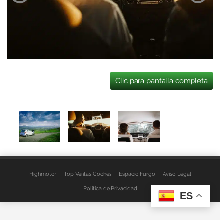
Clic para pantalla completa
Highmotor
Top Ventas Coches
Espacio Furgo
Aviso Legal
Política de Privacidad
ES