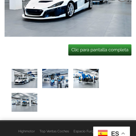
Clic para pantalla completa
Highmotor
Top Ventas Coches
Espacio Furgo
Aviso Legal
ES