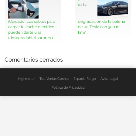
es la
¡Cuidado! Los cables para
degradación de la batería
cargar tu coche eléctrico
de un Tesla con 300 mil
pueden darte una
km?
(desagradable) sorpresa
Comentarios cerrados
Highmotor
Top Ventas Coches
Espacio Furgo
Aviso Legal
Política de Privacidad