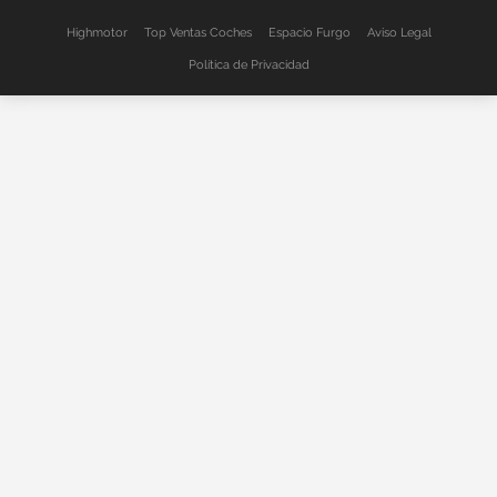
Highmotor
Top Ventas Coches
Espacio Furgo
Aviso Legal
Política de Privacidad