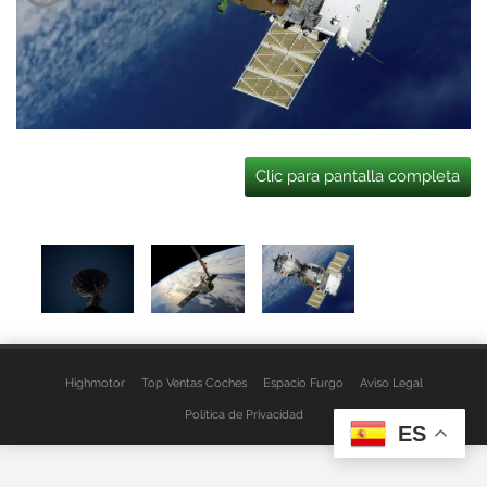
Clic para pantalla completa
Highmotor
Top Ventas Coches
Espacio Furgo
Aviso Legal
Política de Privacidad
ES