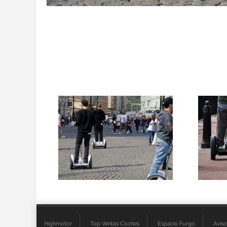
Highmotor
Top Ventas Coches
Espacio Furgo
Aviso