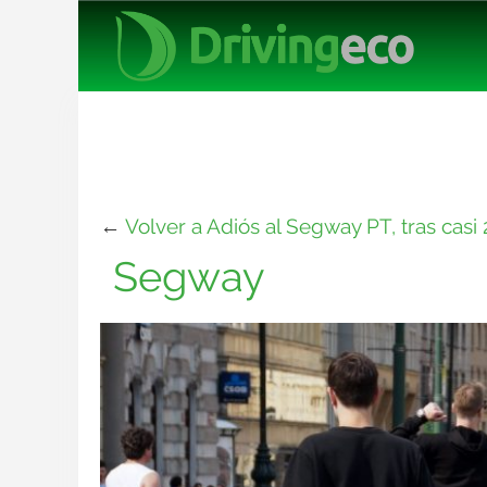
←
Volver a Adiós al Segway PT, tras casi
Segway