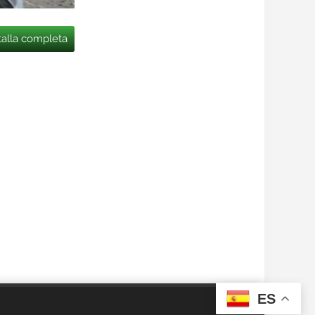
talla completa
ES