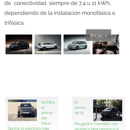
de conectividad, siempre de 7,4 u 11 kWh,
dependiendo de la instalación monofásica o
trifásica.
Ver las 4
Se filtra
El
el
precio
precio
de la
del
Dacia
Peugeot e-Traveller, con
Spring: el eléctrico más
ayudas o descuentos a la