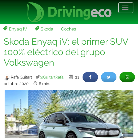
Desp
nave
Enyaq iV
Skoda
Coches
Skoda Enyaq iV: el primer SUV
100% eléctrico del grupo
Volkswagen
Rafa Guitart
@GuitartRafa
21
octubre 2020
6 min.