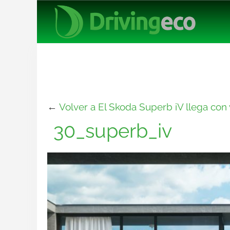
←
Volver a El Skoda Superb iV llega con
30_superb_iv