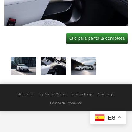
Clic para pantalla completa
Highmotor
Top Ventas Coches
Espacio Furgo
Aviso Legal
Política de Privacidad
ES