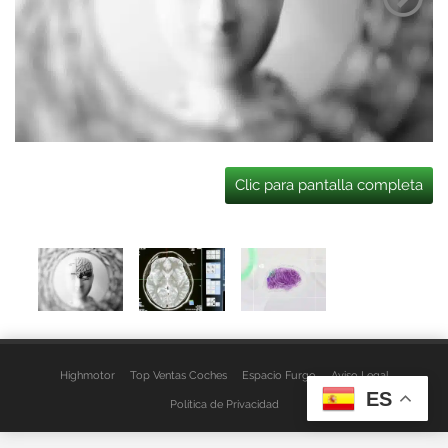
Clic para pantalla completa
Highmotor
Top Ventas Coches
Espacio Furgo
Aviso Legal
ES
Política de Privacidad