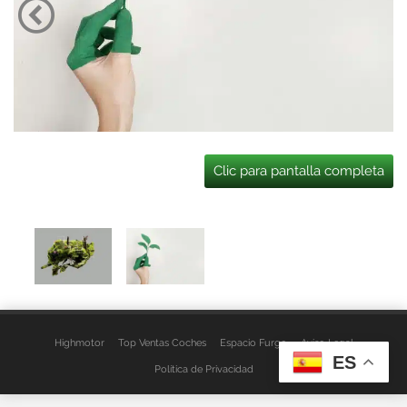
Clic para pantalla completa
Highmotor
Top Ventas Coches
Espacio Furgo
Aviso Legal
ES
Política de Privacidad