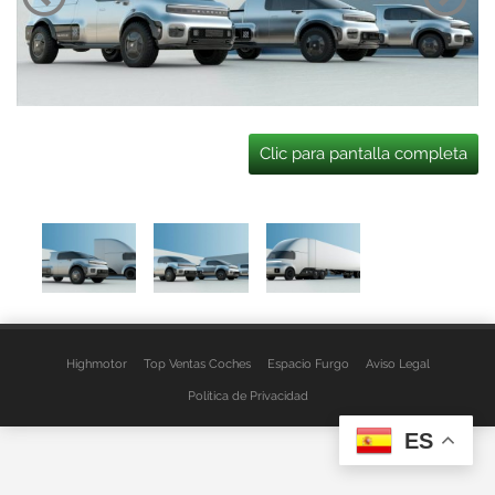
Clic para pantalla completa
Highmotor
Top Ventas Coches
Espacio Furgo
Aviso Legal
Política de Privacidad
ES