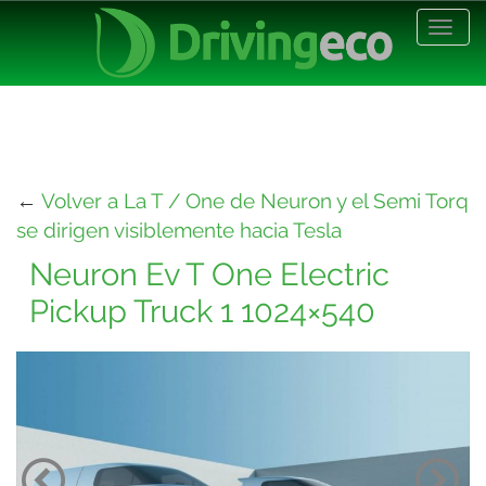
Desp
nave
←
Volver a La T / One de Neuron y el Semi Torq
se dirigen visiblemente hacia Tesla
Neuron Ev T One Electric
Pickup Truck 1 1024×540