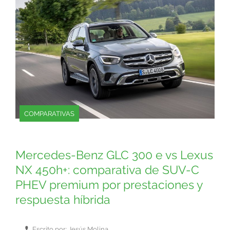
COMPARATIVAS
Mercedes-Benz GLC 300 e vs Lexus
NX 450h+: comparativa de SUV-C
PHEV premium por prestaciones y
respuesta híbrida
Escrito por: Jesús Molina