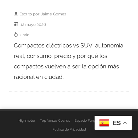
Escrito por: Jaime Gomez
12 mayo 2026
2 min.
Compactos eléctricos vs SUV: autonomía
real, consumo, precio y por qué los
compactos vuelven a ser la opción más
racional en ciudad.
Highmotor
Top Ventas Coches
Espacio Furgo
Aviso Legal
ES
Política de Privacidad