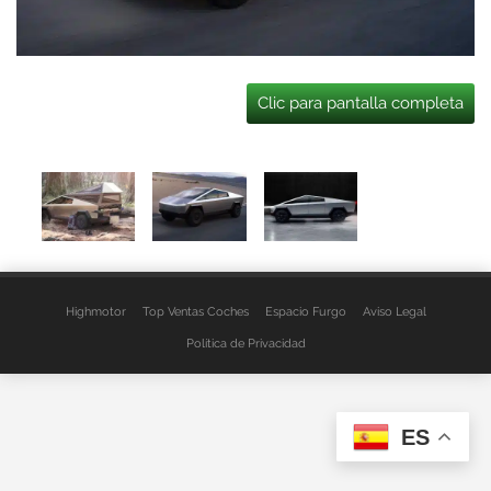
Clic para pantalla completa
Highmotor
Top Ventas Coches
Espacio Furgo
Aviso Legal
Política de Privacidad
ES