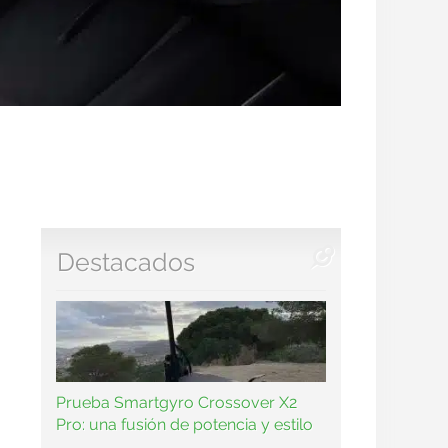
Destacados
Prueba Smartgyro Crossover X2
Pro: una fusión de potencia y estilo