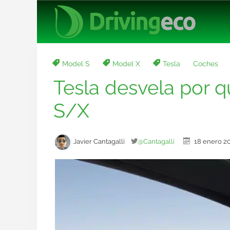
Model S
Model X
Tesla
Coches
Tesla desvela por 
S/X
Javier Cantagalli
@Cantagalli
18 enero 