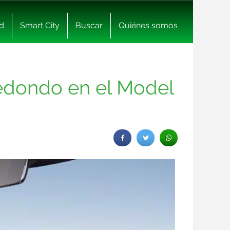
d
Smart City
Buscar
Quiénes somos
redondo en el Model