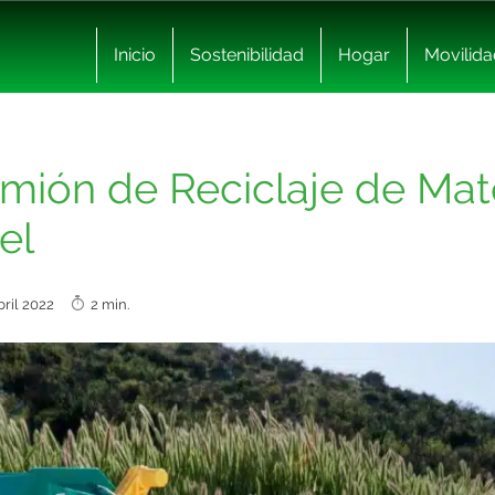
Inicio
Sostenibilidad
Hogar
Movilida
amión de Reciclaje de Mat
el
bril 2022
2 min.