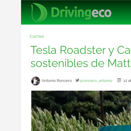
Coches
Tesla Roadster y C
sostenibles de Matt
Antonio Roncero
@roncero_antonio
12 a