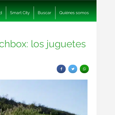
d
Smart City
Buscar
Quiénes somos
chbox: los juguetes