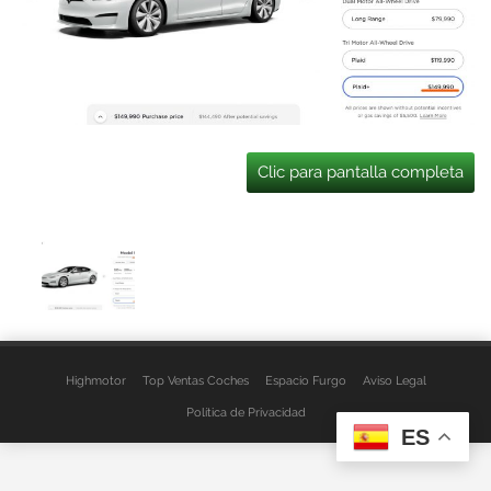
Clic para pantalla completa
Highmotor
Top Ventas Coches
Espacio Furgo
Aviso Legal
Política de Privacidad
ES