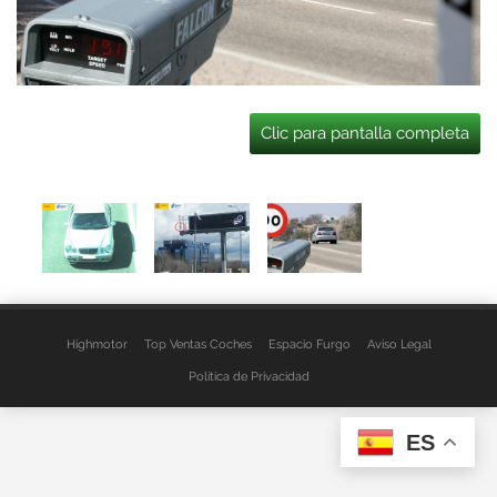
Clic para pantalla completa
Highmotor
Top Ventas Coches
Espacio Furgo
Aviso Legal
Política de Privacidad
ES