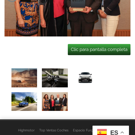
Clic para pantalla completa
Highmotor
Top Ventas Coches
Espacio Furgo
Aviso Legal
ES