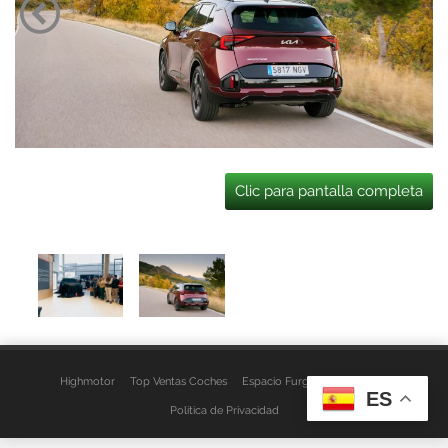
Clic para pantalla completa
Highmotor
Top Ventas Coches
Espacio Furgo
Aviso Legal
ES
Política de Privacidad