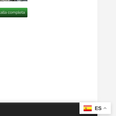
talla completa
ES