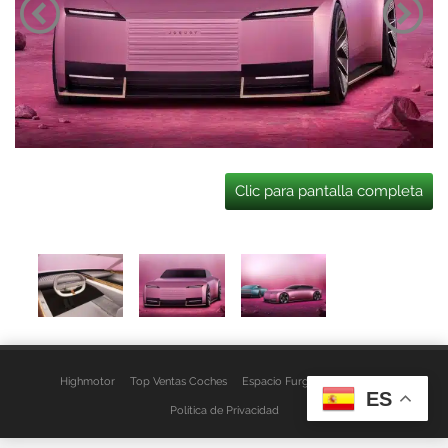
Clic para pantalla completa
Highmotor
Top Ventas Coches
Espacio Furgo
Aviso Legal
ES
Política de Privacidad