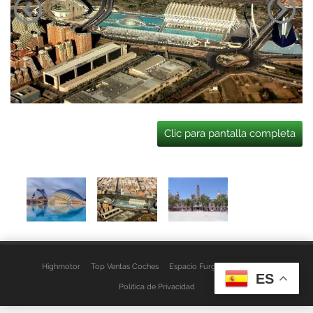
Clic para pantalla completa
Highmotor
Top Ventas Coches
Espacio Furgo
Aviso Legal
ES
Política de Privacidad