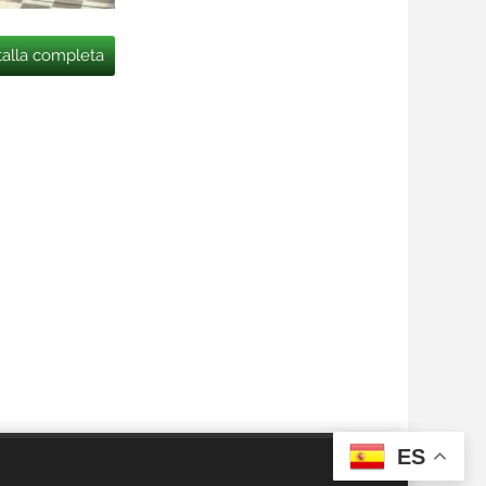
talla completa
ES