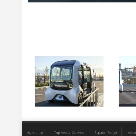
Highmotor
Top Ventas Coches
Espacio Furgo
Aviso