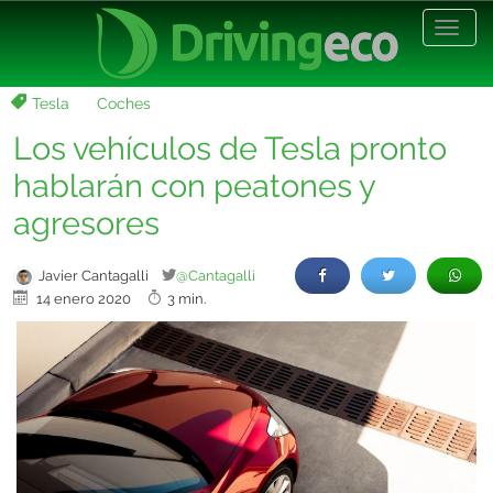
Desp
nave
Tesla
Coches
Los vehículos de Tesla pronto
hablarán con peatones y
agresores
Javier Cantagalli
@Cantagalli
14 enero 2020
3 min.