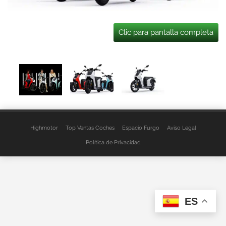
Clic para pantalla completa
Highmotor
Top Ventas Coches
Espacio Furgo
Aviso Legal
Política de Privacidad
ES