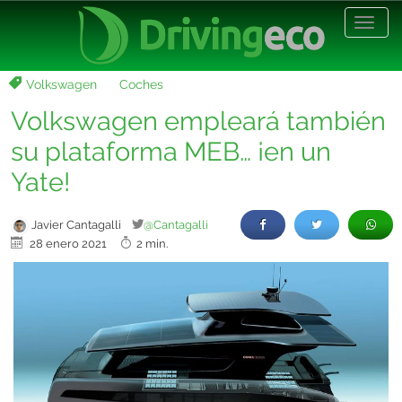
Desp
nave
Volkswagen
Coches
Volkswagen empleará también
su plataforma MEB… ¡en un
Yate!
Javier Cantagalli
@Cantagalli
28 enero 2021
2 min.