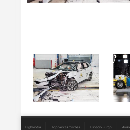
Highmotor
Top Ventas Coches
Espacio Furgo
Aviso