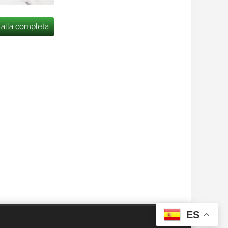
talla completa
ES