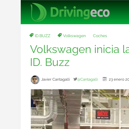
ID.BUZZ
Volkswagen
Coches
Volkswagen inicia l
ID. Buzz
Javier Cantagalli
@Cantagalli
23 enero 