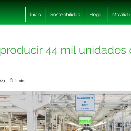
Inicio
Sostenibilidad
Hogar
Movilida
roducir 44 mil unidades d
2023
2 min.