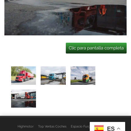
Clic para pantalla completa
Highmotor
Top Ventas Coches
Espacio Furgo
Aviso Legal
ES