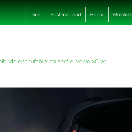
Inicio
Sostenibilidad
Hogar
Movilida
íbrido enchufable: así será el Volvo XC 70