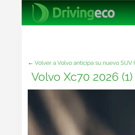
←
Volver a Volvo anticipa su nuevo SUV h
Volvo Xc70 2026 (1)