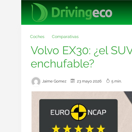
Coches
Comparativas
Volvo EX30: ¿el SUV
enchufable?
Jaime Gomez
23 mayo 2026
5 min.