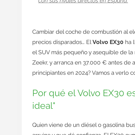
con sus rivales directos en España.
Cambiar del coche de combustión al elé
precios disparados… El
Volvo EX30
ha l
el SUV más pequeño y asequible de la
Zeekr, y arranca en 37.000 € antes de 
principiantes en 2024? Vamos a verlo c
Por qué el Volvo EX30 es
ideal"
Quien viene de un diésel o gasolina bu
arruine y que dé confianza. El EX30 cum