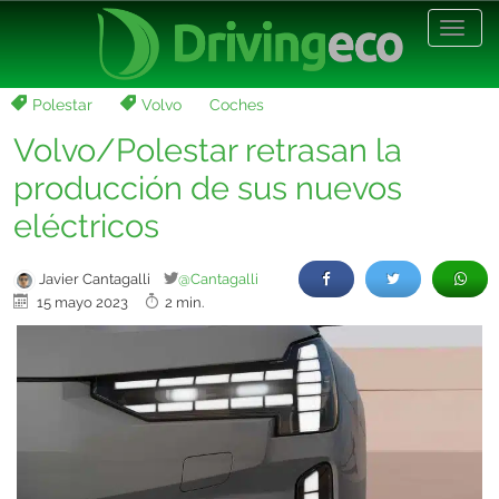
Desp
nave
Polestar
Volvo
Coches
Volvo/Polestar retrasan la
producción de sus nuevos
eléctricos
Javier Cantagalli
@Cantagalli
15 mayo 2023
2 min.