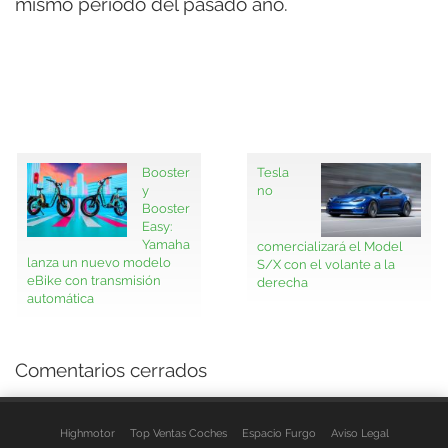
mismo periodo del pasado año.
Booster
Tesla
y
no
Booster
Easy:
Yamaha
comercializará el Model
lanza un nuevo modelo
S/X con el volante a la
eBike con transmisión
derecha
automática
Comentarios cerrados
Highmotor
Top Ventas Coches
Espacio Furgo
Aviso Legal