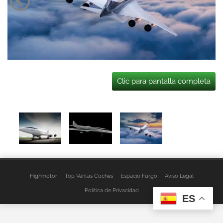
Clic para pantalla completa
Highmotor
Top Ventas Coches
Espacio Furgo
Aviso Legal
Política de Privacidad
ES