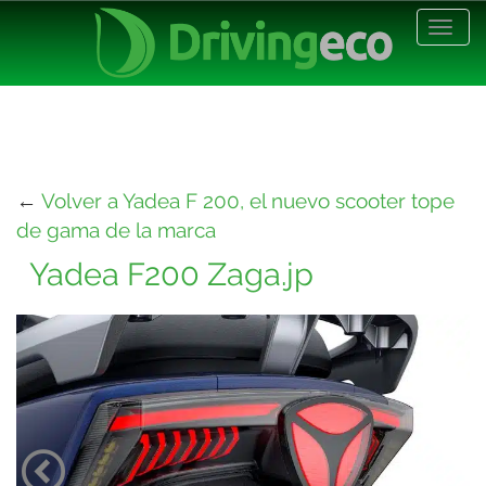
Desp
nave
←
Volver a Yadea F 200, el nuevo scooter tope
de gama de la marca
Yadea F200 Zaga.jp