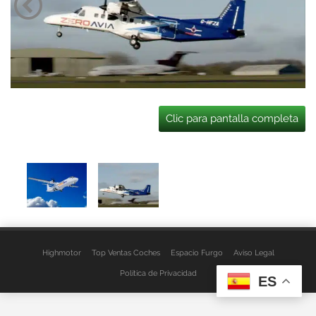
Clic para pantalla completa
Highmotor
Top Ventas Coches
Espacio Furgo
Aviso Legal
Política de Privacidad
ES