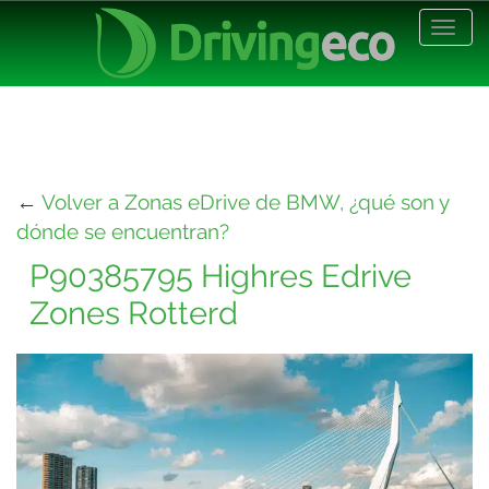
Desp
nave
←
Volver a Zonas eDrive de BMW, ¿qué son y
dónde se encuentran?
P90385795 Highres Edrive
Zones Rotterd