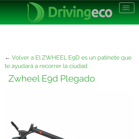
Desp
nave
←
Volver a El ZWHEEL E9D es un patinete que
te ayudará a recorrer la ciudad
Zwheel E9d Plegado