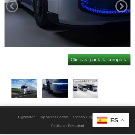
Clic para pantalla completa
Highmotor
Top Ventas Coches
Espacio Furgo
Aviso Legal
ES
Política de Privacidad