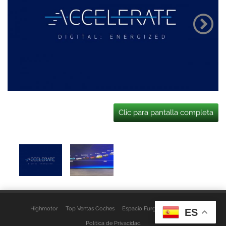
Clic para pantalla completa
Highmotor
Top Ventas Coches
Espacio Furgo
Aviso Legal
ES
Política de Privacidad