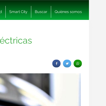
d
Smart City
Buscar
Quiénes somos
léctricas