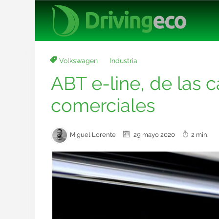
Volkswagen
Industria
ABT e-line, de las c
comerciales
Miguel Lorente
29 mayo 2020
2 min.